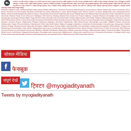
#अयोध्या
#अमरोहा
#अलीगढ़
#अंबेडकर नगर
#अमेठी
#आजमगढ़
#आगरा
#इटावा
#उन्नाव
#एटा
#औरैया
#कुशीनगर
#कन्नौज
#कानपुर
#कौशाम्बी
#कासगंज
#खीरी
#गाजीपुर
#गोरखपुर
#गाजियाबाद
#गोंडा
#गौतमबुद्धनगर
#चंदौली
#चित्रकूट
#जौनपुर
#जालौन
#झांसी
#देवरिया
#प्रतापगढ़
#प्रयागराज
#पीलीभीत
#फर्रुखाबाद
#फतेहपुर
#फिरोजाबाद
#बरेली
#बागपत
#बस्ती
#बदायूं
#बहराइच
#बुलंदशहर
#बांदा
#बलरामपुर
#बाराबंकी
#बलिया
#बिजनौर
#भदोही
#मऊ
#मुजफ्फरनगर
#मथुरा
#महाराजगंज
#महोबा
#मिर्जापुर
#मुरादाबाद
#मेरठ
#रायबरेली
#रामपुर
#ललितपुर
#लखनऊ
#वाराणसी
#संत कबीर नगर
#सहारनपुर
#संभल
#सीतापुर
#सुल्तानपुर
#सोनभद्र
#सिद्धार्थनगर
#श्रावस्ती
#शामली
#शाहजहांपुर
#हरदोई
#हाथरस
#हापुड़
#हमीरपुर
#Pakistan
#Akhilesh Yadav
#Padmini Kolhapuri
#Boni Kapoor
#Madhur Bhandarkar
#Prakash Jha
#Hema Malini
#Kangana Ranaut
#Actress
#Brand Ambassador
#News
#Hindustan
#Ravi
Kishan
#Govinda
#Urvashi Rautela
#Randeep Hudda
#Akshay Kumar
#Manufacturer
#actor
#Movie
#Rajpal Yadav
#Nirhua
#Dinesh Lal Yadav
#bhojpuri film actor
#SanjayDutt
#Nana
Patekar
#Pankaj Tripathi
#Rajinikanth
#Shekhar Suman
#Anupam Kher
#Dharmendra
#Abhishek Bachchan
#Amitabh Bachchan
#Flipkart
#Aaj
#Grand festival
#Chhath
#Shaheed
#Honoured
#Economic
#Woman
#Help
#crore
#Research
#birthplace
#Shri Krishna
#meeting
#Mandal
#One District One Product
#delivery schedule
#Release
#Foundation stone laying
#District
#Inauguration
#pariyojana
#Project
#Baba
#Yogi
#UP
#First
#Asia
#President
#Vice President
#Uttar Pradesh
#Maha Kumbh-2025
#Public Relations
#Mahamandleshwar
#Acharya
#shri shri
1008
#Film Producer
#Actress
#actor
#New Delhi
#Jharkhand
#Holi
#Diwali
#2025
#Australia
#myanmar
#Republica Checa
#Canada
#Republic
#Korea
#Delegation
#India
#German
#Nepal
#Sweden
#Ukraine
#France
#Switzerland
#Thailand
#Indonesia
#Argentina
#Denmark
#Netherlands
#MoU
#Brazil
#Israel
#Encephalitis
#vaccination
#MMMUT
#mmmut
#University
#Ambassador
#Japan
#Russia
#America
#Uttarakhand
#CM in India
#chief minister
#Aditya
#Campaign
#cleanliness
#prelection
#Commemoration
#Jayanti
#yoga
#inauguration
#Victims
#kalash
#College
#Respect
#award
#Education
#Foreigner
#AIIMS
#seminar
#Farmer
#Police
#opening
#Office
#Central
#Indian
#employment
#Development
#Prime Minister
#safety for all
#Shankhnaad
#transformation
#Vote
#Public meeting
#good governance
#Leadership
#Target
#Nationalism
#Hindu
#World
#Festival
#Holi
#Travel
#Culture
#Conversion
#BJP
#Election
#corrupt
#Democracy
#Respected
#Procession
#flambeau
#Member of Parliament
#Mahayagya
#Temple
#prelection
#Program
#State
#Wreaths
#gallery
#Festival
#exhibition
#Preparation
#Rally
#conch shell
#Victory
#Support
#Demonstration
#Foundation stone laying
#road
#sitting
#worker
#hindu youth wing
#Procession
#Guruparva
#Gorakhpur
#Campaign
#add young
#Government
#inspection
#Health
#conference
#development work
#Development
#Wave
#Modi
#Narendra
#Shri Gorakhnath
#Sri Ram
सोशल मीडिया
फेसबुक
संपूर्ण देखें
ट्विटर @myogiadityanath
Tweets by myogiadityanath