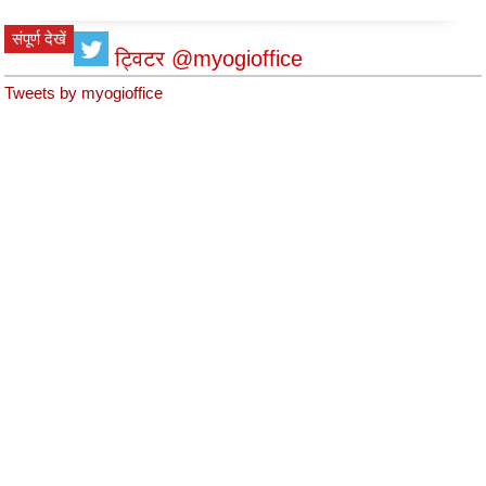
संपूर्ण देखें
ट्विटर @myogioffice
Tweets by myogioffice