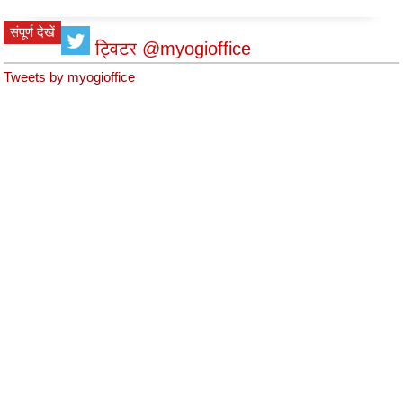
संपूर्ण देखें
ट्विटर @myogioffice
Tweets by myogioffice