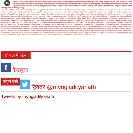
#अयोध्या
#अमरोहा
#अलीगढ़
#अंबेडकर नगर
#अमेठी
#आजमगढ़
#आगरा
#इटावा
#उन्नाव
#एटा
#औरैया
#कुशीनगर
#कन्नौज
#कानपुर
#कौशाम्बी
#कासगंज
#खीरी
#गाजीपुर
#गोरखपुर
#गाजियाबाद
#गोंडा
#गौतमबुद्धनगर
#चंदौली
#चित्रकूट
#जौनपुर
#जालौन
#झांसी
#देवरिया
#प्रतापगढ़
#प्रयागराज
#पीलीभीत
#फर्रुखाबाद
#फतेहपुर
#फिरोजाबाद
#बरेली
#बागपत
#बस्ती
#बदायूं
#बहराइच
#बुलंदशहर
#बांदा
#बलरामपुर
#बाराबंकी
#बलिया
#बिजनौर
#भदोही
#मऊ
#मुजफ्फरनगर
#मथुरा
#महाराजगंज
#महोबा
#मिर्जापुर
#मुरादाबाद
#मेरठ
#रायबरेली
#रामपुर
#ललितपुर
#लखनऊ
#वाराणसी
#संत कबीर नगर
#सहारनपुर
#संभल
#सीतापुर
#सुल्तानपुर
#सोनभद्र
#सिद्धार्थनगर
#श्रावस्ती
#शामली
#शाहजहांपुर
#हरदोई
#हाथरस
#हापुड़
#हमीरपुर
#Pakistan
#Akhilesh Yadav
#Padmini Kolhapuri
#Boni Kapoor
#Madhur Bhandarkar
#Prakash Jha
#Hema Malini
#Kangana Ranaut
#Actress
#Brand Ambassador
#News
#Hindustan
#Ravi
Kishan
#Govinda
#Urvashi Rautela
#Randeep Hudda
#Akshay Kumar
#Manufacturer
#actor
#Movie
#Rajpal Yadav
#Nirhua
#Dinesh Lal Yadav
#bhojpuri film actor
#SanjayDutt
#Nana
Patekar
#Pankaj Tripathi
#Rajinikanth
#Shekhar Suman
#Anupam Kher
#Dharmendra
#Abhishek Bachchan
#Amitabh Bachchan
#Flipkart
#Aaj
#Grand festival
#Chhath
#Shaheed
#Honoured
#Economic
#Woman
#Help
#crore
#Research
#birthplace
#Shri Krishna
#meeting
#Mandal
#One District One Product
#delivery schedule
#Release
#Foundation stone laying
#District
#Inauguration
#pariyojana
#Project
#Baba
#Yogi
#UP
#First
#Asia
#President
#Vice President
#Uttar Pradesh
#Maha Kumbh-2025
#Public Relations
#Mahamandleshwar
#Acharya
#shri shri
1008
#Film Producer
#Actress
#actor
#New Delhi
#Jharkhand
#Holi
#Diwali
#2025
#Australia
#myanmar
#Republica Checa
#Canada
#Republic
#Korea
#Delegation
#India
#German
#Nepal
#Sweden
#Ukraine
#France
#Switzerland
#Thailand
#Indonesia
#Argentina
#Denmark
#Netherlands
#MoU
#Brazil
#Israel
#Encephalitis
#vaccination
#MMMUT
#mmmut
#University
#Ambassador
#Japan
#Russia
#America
#Uttarakhand
#CM in India
#chief minister
#Aditya
#Campaign
#cleanliness
#prelection
#Commemoration
#Jayanti
#yoga
#inauguration
#Victims
#kalash
#College
#Respect
#award
#Education
#Foreigner
#AIIMS
#seminar
#Farmer
#Police
#opening
#Office
#Central
#Indian
#employment
#Development
#Prime Minister
#safety for all
#Shankhnaad
#transformation
#Vote
#Public meeting
#good governance
#Leadership
#Target
#Nationalism
#Hindu
#World
#Festival
#Holi
#Travel
#Culture
#Conversion
#BJP
#Election
#corrupt
#Democracy
#Respected
#Procession
#flambeau
#Member of Parliament
#Mahayagya
#Temple
#prelection
#Program
#State
#Wreaths
#gallery
#Festival
#exhibition
#Preparation
#Rally
#conch shell
#Victory
#Support
#Demonstration
#Foundation stone laying
#road
#sitting
#worker
#hindu youth wing
#Procession
#Guruparva
#Gorakhpur
#Campaign
#add young
#Government
#inspection
#Health
#conference
#development work
#Development
#Wave
#Modi
#Narendra
#Shri Gorakhnath
#Sri Ram
सोशल मीडिया
फेसबुक
संपूर्ण देखें
ट्विटर @myogiadityanath
Tweets by myogiadityanath