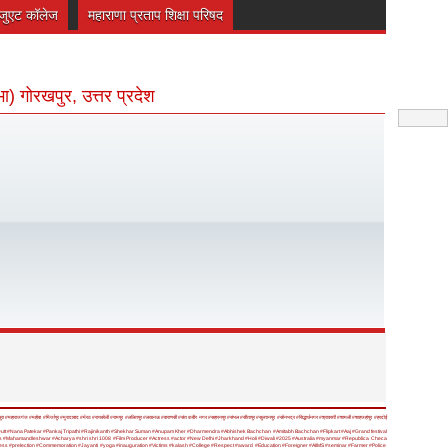
रेजुएट कॉलेज
महाराणा प्रताप शिक्षा परिषद
भा) गोरखपुर, उत्तर प्रदेश
रा
#महाराजगंज
#महोबा
#मिर्जापुर
#मुरादाबाद
#मेरठ
#रायबरेली
#रामपुर
#ललितपुर
#लखनऊ
#वाराणसी
#संत कबीर नगर
#सहारनपुर
#संभल
#सीतापुर
#सुल्तानपुर
#सोनभद्र
#सिद्धार्थनगर
#श्रावस्ती
#शामली
#शाहजहांपुर
#हरदोई
utt
#Nana Patekar
#Pankaj Tripathi
#Rajinikanth
#Shekhar Suman
#Anupam Kher
#Dharmendra
#Abhishek Bachchan
#Amitabh Bachchan
#Flipkart
#Aaj
#Grand festival
s
#Mahamandleshwar
#Acharya
#shri shri 1008
#Film Producer
#Actress
#actor
#New Delhi
#Jharkhand
#Holi
#Diwali
#2025
#Australia
#myanmar
#Republica Checa
ness
#prelection
#Commemoration
#Jayanti
#yoga
#inauguration
#Victims
#kalash
#College
#Respect
#award
#Education
#Foreigner
#AIIMS
#seminar
#Farmer
#Police