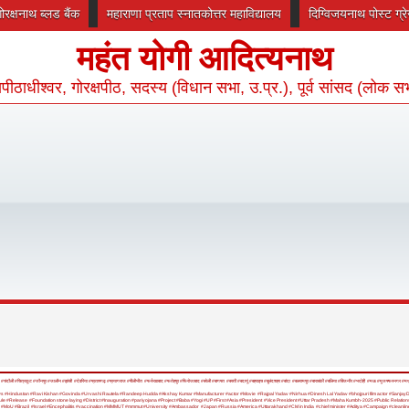
गोरक्षनाथ ब्लड बैंक
महाराणा प्रताप स्नातकोत्तर महाविद्यालय
दिग्विजयनाथ पोस्ट ग्
महंत योगी आदित्यनाथ
रक्षपीठाधीश्वर, गोरक्षपीठ, सदस्य (विधान सभा, उ.प्र.), पूर्व सांसद (लोक स
#चंदौली
#चित्रकूट
#जौनपुर
#जालौन
#झांसी
#देवरिया
#प्रतापगढ़
#प्रयागराज
#पीलीभीत
#फर्रुखाबाद
#फतेहपुर
#फिरोजाबाद
#बरेली
#बागपत
#बस्ती
#बदायूं
#बहराइच
#बुलंदशहर
#बांदा
#बलरामपुर
#बाराबंकी
#बलिया
#बिजनौर
#भदोही
#मऊ
#मुजफ्फरनगर
#मथु
ws
#Hindustan
#Ravi Kishan
#Govinda
#Urvashi Rautela
#Randeep Hudda
#Akshay Kumar
#Manufacturer
#actor
#Movie
#Rajpal Yadav
#Nirhua
#Dinesh Lal Yadav
#bhojpuri film actor
#SanjayD
ule
#Release
#Foundation stone laying
#District
#Inauguration
#pariyojana
#Project
#Baba
#Yogi
#UP
#First
#Asia
#President
#Vice President
#Uttar Pradesh
#Maha Kumbh-2025
#Public Relation
s
#MoU
#Brazil
#Israel
#Encephalitis
#vaccination
#MMMUT
#mmmut
#University
#Ambassador
#Japan
#Russia
#America
#Uttarakhand
#CM in India
#chief minister
#Aditya
#Campaign
#cleanli