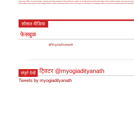
#opening
#Office
#Central
#Indian
#employment
#Development
#Prime Minister
#safety for all
#Shankhnaad
#transformation
#Vote
#Public meeting
#good governanc
#Foundation stone laying
#road
#sitting
#worker
#hindu youth wing
#Procession
#Guruparva
#Gorakhpur
#Campaign
#add young
#Government
#inspection
#Health
#
सोशल मीडिया
फेसबुक
MYogiAdityanath
ट्विटर @myogiadityanath
संपूर्ण देखें
Tweets by myogiadityanath