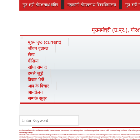
गुरु श्री गोरक्षनाथ मंदिर
महायोगी गोरखनाथ विश्वविद्यालय
गुरु श्री 
मुख्यमंत्री (उ.प्र.), गो
मुख्य पृष्ठ
(current)
जीवन वृतान्त
लेख
मीडिया
सीधा सम्वाद
हमसे जुड़ें
विचार भेजें
आप के विचार
आन्दोलन
सम्पर्क सूत्र
#अयोध्या
#अमरोहा
#अलीगढ़
#अंबेडकर नगर
#अमेठी
#आजमगढ़
#आगरा
#इटावा
#उन्नाव
#एटा
#औरैया
#कुशीनगर
#कन्नौज
#कानपुर
#कौशाम्बी
#कासगंज
#खीरी
#गाजीपुर
#गोरखपुर
#गाजियाबाद
#गोंडा
#गौतमबुद्धनगर
#हाथरस
#हापुड़
#हमीरपुर
#Pakistan
#Akhilesh Yadav
#Padmini Kolhapuri
#Boni Kapoor
#Madhur Bhandarkar
#Prakash Jha
#Hema Malini
#Kangana Ranaut
#Actress
#Brand Ambassador
#Ne
#Chhath
#Shaheed
#Honoured
#Economic
#Woman
#Help
#crore
#Research
#birthplace
#Shri Krishna
#meeting
#Mandal
#One District One Product
#delivery sched
#Canada
#Republic
#Korea
#Delegation
#India
#German
#Nepal
#Sweden
#Ukraine
#France
#Switzerland
#Thailand
#Indonesia
#Argentina
#Denmark
#Netherland