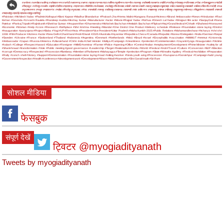
#अयोध्या
#अमरोहा
#अलीगढ़
#अंबेडकर नगर
#अमेठी
#आजमगढ़
#आगरा
#इटावा
#उन्नाव
#एटा
#औरैया
#कुशीनगर
#कन्नौज
#कानपुर
#कौशाम्बी
#कासगंज
#खीरी
#गाजीपुर
#गोरखपुर
#गाजियाबाद
#गोंडा
#गौतमबुद्धनगर
#चंदौली
#चित्रकूट
#जौनपुर
#जालौन
#झांसी
#देवरिया
#प्रतापगढ़
#प्रयागराज
#पीलीभीत
#फर्रुखाबाद
#फतेहपुर
#फिरोजाबाद
#बरेली
#बागपत
#बस्ती
#बदायूं
#बहराइच
#बुलंदशहर
#बांदा
#बलरामपुर
#बाराबंकी
#बलिया
#बिजनौर
#भदोही
#मऊ
#मुजफ्फरनगर
#मथुरा
#महाराजगंज
#महोबा
#मिर्जापुर
#मुरादाबाद
#मेरठ
#रायबरेली
#रामपुर
#ललितपुर
#लखनऊ
#वाराणसी
#संत कबीर नगर
#सहारनपुर
#संभल
#सीतापुर
#सुल्तानपुर
#सोनभद्र
#सिद्धार्थनगर
#श्रावस्ती
#शामली
#शाहजहांपुर
#हरदोई
#हाथरस
#हापुड़
#हमीरपुर
#Pakistan
#Akhilesh Yadav
#Padmini Kolhapuri
#Boni Kapoor
#Madhur Bhandarkar
#Prakash Jha
#Hema Malini
#Kangana Ranaut
#Actress
#Brand Ambassador
#News
#Hindustan
#Ravi
Kishan
#Govinda
#Urvashi Rautela
#Randeep Hudda
#Akshay Kumar
#Manufacturer
#actor
#Movie
#Rajpal Yadav
#Nirhua
#Dinesh Lal Yadav
#bhojpuri film actor
#SanjayDutt
#Nana
Patekar
#Pankaj Tripathi
#Rajinikanth
#Shekhar Suman
#Anupam Kher
#Dharmendra
#Abhishek Bachchan
#Amitabh Bachchan
#Flipkart
#Aaj
#Grand festival
#Chhath
#Shaheed
#Honoured
#Economic
#Woman
#Help
#crore
#Research
#birthplace
#Shri Krishna
#meeting
#Mandal
#One District One Product
#delivery schedule
#Release
#Foundation stone laying
#District
#Inauguration
#pariyojana
#Project
#Baba
#Yogi
#UP
#First
#Asia
#President
#Vice President
#Uttar Pradesh
#Maha Kumbh-2025
#Public Relations
#Mahamandleshwar
#Acharya
#shri shri
1008
#Film Producer
#Actress
#actor
#New Delhi
#Jharkhand
#Holi
#Diwali
#2025
#Australia
#myanmar
#Republica Checa
#Canada
#Republic
#Korea
#Delegation
#India
#German
#Nepal
#Sweden
#Ukraine
#France
#Switzerland
#Thailand
#Indonesia
#Argentina
#Denmark
#Netherlands
#MoU
#Brazil
#Israel
#Encephalitis
#vaccination
#MMMUT
#mmmut
#University
#Ambassador
#Japan
#Russia
#America
#Uttarakhand
#CM in India
#chief minister
#Aditya
#Campaign
#cleanliness
#prelection
#Commemoration
#Jayanti
#yoga
#inauguration
#Victims
#kalash
#College
#Respect
#award
#Education
#Foreigner
#AIIMS
#seminar
#Farmer
#Police
#opening
#Office
#Central
#Indian
#employment
#Development
#Prime Minister
#safety for all
#Shankhnaad
#transformation
#Vote
#Public meeting
#good governance
#Leadership
#Target
#Nationalism
#Hindu
#World
#Festival
#Holi
#Travel
#Culture
#Conversion
#BJP
#Election
#corrupt
#Democracy
#Respected
#Procession
#flambeau
#Member of Parliament
#Mahayagya
#Temple
#prelection
#Program
#State
#Wreaths
#gallery
#Festival
#exhibition
#Preparation
#Rally
#conch shell
#Victory
#Support
#Demonstration
#Foundation stone laying
#road
#sitting
#worker
#hindu youth wing
#Procession
#Guruparva
#Gorakhpur
#Campaign
#add young
#Government
#inspection
#Health
#conference
#development work
#Development
#Wave
#Modi
#Narendra
#Shri Gorakhnath
#Sri Ram
सोशल मीडिया
फेसबुक
संपूर्ण देखें
ट्विटर @myogiadityanath
Tweets by myogiadityanath