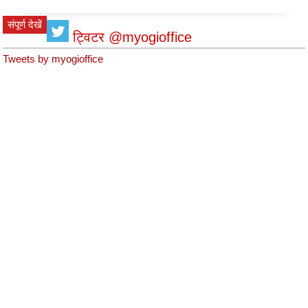
संपूर्ण देखें
ट्विटर @myogioffice
Tweets by myogioffice