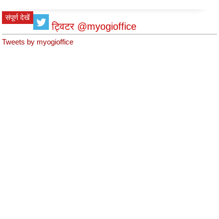
संपूर्ण देखें
ट्विटर @myogioffice
Tweets by myogioffice