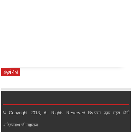
संपूर्ण देखें
सर्वश्रेष्ठ समीक्षा
कार्य क्रम
© Copyright 2013, All Rights Reserved By.
परम पूज्य महंत योगी
संपूर्ण देखें
आदित्यनाथ जी महाराज
आपका मत