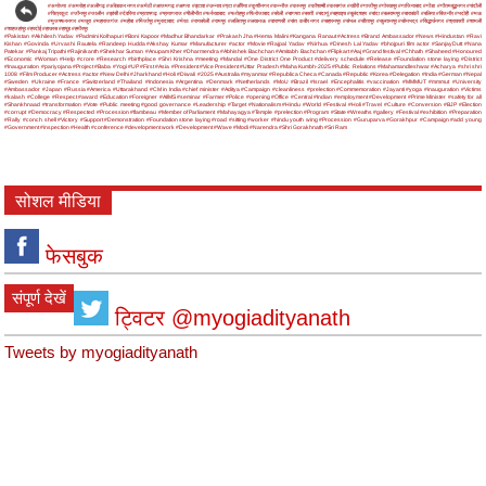
#अयोध्या
#अमरोहा
#अलीगढ़
#अंबेडकर नगर
#अमेठी
#आजमगढ़
#आगरा
#इटावा
#उन्नाव
#एटा
#औरैया
#कुशीनगर
#कन्नौज
#कानपुर
#कौशाम्बी
#कासगंज
#खीरी
#गाजीपुर
#गोरखपुर
#गाजियाबाद
#गोंडा
#गौतमबुद्धनगर
#चंदौली
#चित्रकूट
#जौनपुर
#जालौन
#झांसी
#देवरिया
#प्रतापगढ़
#प्रयागराज
#पीलीभीत
#फर्रुखाबाद
#फतेहपुर
#फिरोजाबाद
#बरेली
#बागपत
#बस्ती
#बदायूं
#बहराइच
#बुलंदशहर
#बांदा
#बलरामपुर
#बाराबंकी
#बलिया
#बिजनौर
#भदोही
#मऊ
#मुजफ्फरनगर
#मथुरा
#महाराजगंज
#महोबा
#मिर्जापुर
#मुरादाबाद
#मेरठ
#रायबरेली
#रामपुर
#ललितपुर
#लखनऊ
#वाराणसी
#संत कबीर नगर
#सहारनपुर
#संभल
#सीतापुर
#सुल्तानपुर
#सोनभद्र
#सिद्धार्थनगर
#श्रावस्ती
#शामली
#शाहजहांपुर
#हरदोई
#हाथरस
#हापुड़
#हमीरपुर
#Pakistan
#Akhilesh Yadav
#Padmini Kolhapuri
#Boni Kapoor
#Madhur Bhandarkar
#Prakash Jha
#Hema Malini
#Kangana Ranaut
#Actress
#Brand Ambassador
#News
#Hindustan
#Ravi
Kishan
#Govinda
#Urvashi Rautela
#Randeep Hudda
#Akshay Kumar
#Manufacturer
#actor
#Movie
#Rajpal Yadav
#Nirhua
#Dinesh Lal Yadav
#bhojpuri film actor
#SanjayDutt
#Nana
Patekar
#Pankaj Tripathi
#Rajinikanth
#Shekhar Suman
#Anupam Kher
#Dharmendra
#Abhishek Bachchan
#Amitabh Bachchan
#Flipkart
#Aaj
#Grand festival
#Chhath
#Shaheed
#Honoured
#Economic
#Woman
#Help
#crore
#Research
#birthplace
#Shri Krishna
#meeting
#Mandal
#One District One Product
#delivery schedule
#Release
#Foundation stone laying
#District
#Inauguration
#pariyojana
#Project
#Baba
#Yogi
#UP
#First
#Asia
#President
#Vice President
#Uttar Pradesh
#Maha Kumbh-2025
#Public Relations
#Mahamandleshwar
#Acharya
#shri shri
1008
#Film Producer
#Actress
#actor
#New Delhi
#Jharkhand
#Holi
#Diwali
#2025
#Australia
#myanmar
#Republica Checa
#Canada
#Republic
#Korea
#Delegation
#India
#German
#Nepal
#Sweden
#Ukraine
#France
#Switzerland
#Thailand
#Indonesia
#Argentina
#Denmark
#Netherlands
#MoU
#Brazil
#Israel
#Encephalitis
#vaccination
#MMMUT
#mmmut
#University
#Ambassador
#Japan
#Russia
#America
#Uttarakhand
#CM in India
#chief minister
#Aditya
#Campaign
#cleanliness
#prelection
#Commemoration
#Jayanti
#yoga
#inauguration
#Victims
#kalash
#College
#Respect
#award
#Education
#Foreigner
#AIIMS
#seminar
#Farmer
#Police
#opening
#Office
#Central
#Indian
#employment
#Development
#Prime Minister
#safety for all
#Shankhnaad
#transformation
#Vote
#Public meeting
#good governance
#Leadership
#Target
#Nationalism
#Hindu
#World
#Festival
#Holi
#Travel
#Culture
#Conversion
#BJP
#Election
#corrupt
#Democracy
#Respected
#Procession
#flambeau
#Member of Parliament
#Mahayagya
#Temple
#prelection
#Program
#State
#Wreaths
#gallery
#Festival
#exhibition
#Preparation
#Rally
#conch shell
#Victory
#Support
#Demonstration
#Foundation stone laying
#road
#sitting
#worker
#hindu youth wing
#Procession
#Guruparva
#Gorakhpur
#Campaign
#add young
#Government
#inspection
#Health
#conference
#development work
#Development
#Wave
#Modi
#Narendra
#Shri Gorakhnath
#Sri Ram
सोशल मीडिया
फेसबुक
संपूर्ण देखें
ट्विटर @myogiadityanath
Tweets by myogiadityanath