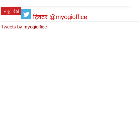
संपूर्ण देखें
ट्विटर @myogioffice
Tweets by myogioffice