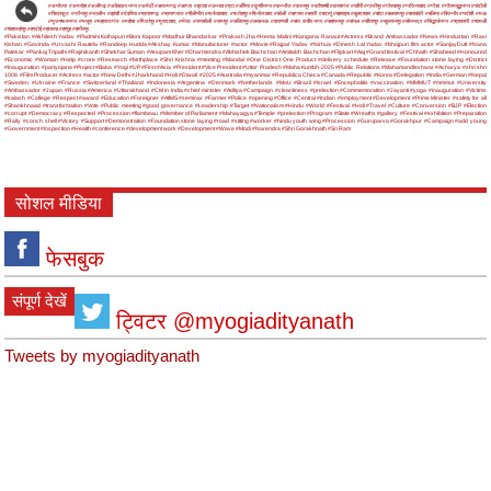
#अयोध्या
#अमरोहा
#अलीगढ़
#अंबेडकर नगर
#अमेठी
#आजमगढ़
#आगरा
#इटावा
#उन्नाव
#एटा
#औरैया
#कुशीनगर
#कन्नौज
#कानपुर
#कौशाम्बी
#कासगंज
#खीरी
#गाजीपुर
#गोरखपुर
#गाजियाबाद
#गोंडा
#गौतमबुद्धनगर
#चंदौली
#चित्रकूट
#जौनपुर
#जालौन
#झांसी
#देवरिया
#प्रतापगढ़
#प्रयागराज
#पीलीभीत
#फर्रुखाबाद
#फतेहपुर
#फिरोजाबाद
#बरेली
#बागपत
#बस्ती
#बदायूं
#बहराइच
#बुलंदशहर
#बांदा
#बलरामपुर
#बाराबंकी
#बलिया
#बिजनौर
#भदोही
#मऊ
#मुजफ्फरनगर
#मथुरा
#महाराजगंज
#महोबा
#मिर्जापुर
#मुरादाबाद
#मेरठ
#रायबरेली
#रामपुर
#ललितपुर
#लखनऊ
#वाराणसी
#संत कबीर नगर
#सहारनपुर
#संभल
#सीतापुर
#सुल्तानपुर
#सोनभद्र
#सिद्धार्थनगर
#श्रावस्ती
#शामली
#शाहजहांपुर
#हरदोई
#हाथरस
#हापुड़
#हमीरपुर
#Pakistan
#Akhilesh Yadav
#Padmini Kolhapuri
#Boni Kapoor
#Madhur Bhandarkar
#Prakash Jha
#Hema Malini
#Kangana Ranaut
#Actress
#Brand Ambassador
#News
#Hindustan
#Ravi
Kishan
#Govinda
#Urvashi Rautela
#Randeep Hudda
#Akshay Kumar
#Manufacturer
#actor
#Movie
#Rajpal Yadav
#Nirhua
#Dinesh Lal Yadav
#bhojpuri film actor
#SanjayDutt
#Nana
Patekar
#Pankaj Tripathi
#Rajinikanth
#Shekhar Suman
#Anupam Kher
#Dharmendra
#Abhishek Bachchan
#Amitabh Bachchan
#Flipkart
#Aaj
#Grand festival
#Chhath
#Shaheed
#Honoured
#Economic
#Woman
#Help
#crore
#Research
#birthplace
#Shri Krishna
#meeting
#Mandal
#One District One Product
#delivery schedule
#Release
#Foundation stone laying
#District
#Inauguration
#pariyojana
#Project
#Baba
#Yogi
#UP
#First
#Asia
#President
#Vice President
#Uttar Pradesh
#Maha Kumbh-2025
#Public Relations
#Mahamandleshwar
#Acharya
#shri shri
1008
#Film Producer
#Actress
#actor
#New Delhi
#Jharkhand
#Holi
#Diwali
#2025
#Australia
#myanmar
#Republica Checa
#Canada
#Republic
#Korea
#Delegation
#India
#German
#Nepal
#Sweden
#Ukraine
#France
#Switzerland
#Thailand
#Indonesia
#Argentina
#Denmark
#Netherlands
#MoU
#Brazil
#Israel
#Encephalitis
#vaccination
#MMMUT
#mmmut
#University
#Ambassador
#Japan
#Russia
#America
#Uttarakhand
#CM in India
#chief minister
#Aditya
#Campaign
#cleanliness
#prelection
#Commemoration
#Jayanti
#yoga
#inauguration
#Victims
#kalash
#College
#Respect
#award
#Education
#Foreigner
#AIIMS
#seminar
#Farmer
#Police
#opening
#Office
#Central
#Indian
#employment
#Development
#Prime Minister
#safety for all
#Shankhnaad
#transformation
#Vote
#Public meeting
#good governance
#Leadership
#Target
#Nationalism
#Hindu
#World
#Festival
#Holi
#Travel
#Culture
#Conversion
#BJP
#Election
#corrupt
#Democracy
#Respected
#Procession
#flambeau
#Member of Parliament
#Mahayagya
#Temple
#prelection
#Program
#State
#Wreaths
#gallery
#Festival
#exhibition
#Preparation
#Rally
#conch shell
#Victory
#Support
#Demonstration
#Foundation stone laying
#road
#sitting
#worker
#hindu youth wing
#Procession
#Guruparva
#Gorakhpur
#Campaign
#add young
#Government
#inspection
#Health
#conference
#development work
#Development
#Wave
#Modi
#Narendra
#Shri Gorakhnath
#Sri Ram
सोशल मीडिया
फेसबुक
संपूर्ण देखें
ट्विटर @myogiadityanath
Tweets by myogiadityanath