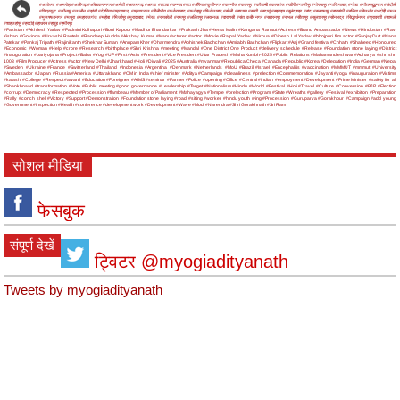
#अयोध्या
#अमरोहा
#अलीगढ़
#अंबेडकर नगर
#अमेठी
#आजमगढ़
#आगरा
#इटावा
#उन्नाव
#एटा
#औरैया
#कुशीनगर
#कन्नौज
#कानपुर
#कौशाम्बी
#कासगंज
#खीरी
#गाजीपुर
#गोरखपुर
#गाजियाबाद
#गोंडा
#गौतमबुद्धनगर
#चंदौली
#चित्रकूट
#जौनपुर
#जालौन
#झांसी
#देवरिया
#प्रतापगढ़
#प्रयागराज
#पीलीभीत
#फर्रुखाबाद
#फतेहपुर
#फिरोजाबाद
#बरेली
#बागपत
#बस्ती
#बदायूं
#बहराइच
#बुलंदशहर
#बांदा
#बलरामपुर
#बाराबंकी
#बलिया
#बिजनौर
#भदोही
#मऊ
#मुजफ्फरनगर
#मथुरा
#महाराजगंज
#महोबा
#मिर्जापुर
#मुरादाबाद
#मेरठ
#रायबरेली
#रामपुर
#ललितपुर
#लखनऊ
#वाराणसी
#संत कबीर नगर
#सहारनपुर
#संभल
#सीतापुर
#सुल्तानपुर
#सोनभद्र
#सिद्धार्थनगर
#श्रावस्ती
#शामली
#शाहजहांपुर
#हरदोई
#हाथरस
#हापुड़
#हमीरपुर
#Pakistan
#Akhilesh Yadav
#Padmini Kolhapuri
#Boni Kapoor
#Madhur Bhandarkar
#Prakash Jha
#Hema Malini
#Kangana Ranaut
#Actress
#Brand Ambassador
#News
#Hindustan
#Ravi
Kishan
#Govinda
#Urvashi Rautela
#Randeep Hudda
#Akshay Kumar
#Manufacturer
#actor
#Movie
#Rajpal Yadav
#Nirhua
#Dinesh Lal Yadav
#bhojpuri film actor
#SanjayDutt
#Nana
Patekar
#Pankaj Tripathi
#Rajinikanth
#Shekhar Suman
#Anupam Kher
#Dharmendra
#Abhishek Bachchan
#Amitabh Bachchan
#Flipkart
#Aaj
#Grand festival
#Chhath
#Shaheed
#Honoured
#Economic
#Woman
#Help
#crore
#Research
#birthplace
#Shri Krishna
#meeting
#Mandal
#One District One Product
#delivery schedule
#Release
#Foundation stone laying
#District
#Inauguration
#pariyojana
#Project
#Baba
#Yogi
#UP
#First
#Asia
#President
#Vice President
#Uttar Pradesh
#Maha Kumbh-2025
#Public Relations
#Mahamandleshwar
#Acharya
#shri shri
1008
#Film Producer
#Actress
#actor
#New Delhi
#Jharkhand
#Holi
#Diwali
#2025
#Australia
#myanmar
#Republica Checa
#Canada
#Republic
#Korea
#Delegation
#India
#German
#Nepal
#Sweden
#Ukraine
#France
#Switzerland
#Thailand
#Indonesia
#Argentina
#Denmark
#Netherlands
#MoU
#Brazil
#Israel
#Encephalitis
#vaccination
#MMMUT
#mmmut
#University
#Ambassador
#Japan
#Russia
#America
#Uttarakhand
#CM in India
#chief minister
#Aditya
#Campaign
#cleanliness
#prelection
#Commemoration
#Jayanti
#yoga
#inauguration
#Victims
#kalash
#College
#Respect
#award
#Education
#Foreigner
#AIIMS
#seminar
#Farmer
#Police
#opening
#Office
#Central
#Indian
#employment
#Development
#Prime Minister
#safety for all
#Shankhnaad
#transformation
#Vote
#Public meeting
#good governance
#Leadership
#Target
#Nationalism
#Hindu
#World
#Festival
#Holi
#Travel
#Culture
#Conversion
#BJP
#Election
#corrupt
#Democracy
#Respected
#Procession
#flambeau
#Member of Parliament
#Mahayagya
#Temple
#prelection
#Program
#State
#Wreaths
#gallery
#Festival
#exhibition
#Preparation
#Rally
#conch shell
#Victory
#Support
#Demonstration
#Foundation stone laying
#road
#sitting
#worker
#hindu youth wing
#Procession
#Guruparva
#Gorakhpur
#Campaign
#add young
#Government
#inspection
#Health
#conference
#development work
#Development
#Wave
#Modi
#Narendra
#Shri Gorakhnath
#Sri Ram
सोशल मीडिया
फेसबुक
संपूर्ण देखें
ट्विटर @myogiadityanath
Tweets by myogiadityanath