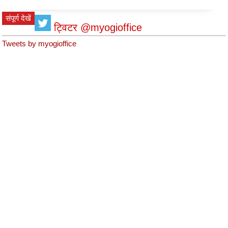
संपूर्ण देखें
ट्विटर @myogioffice
Tweets by myogioffice