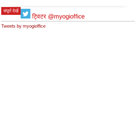
संपूर्ण देखें
ट्विटर @myogioffice
Tweets by myogioffice