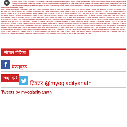
#अयोध्या
#अमरोहा
#अलीगढ़
#अंबेडकर नगर
#अमेठी
#आजमगढ़
#आगरा
#इटावा
#उन्नाव
#एटा
#औरैया
#कुशीनगर
#कन्नौज
#कानपुर
#कौशाम्बी
#कासगंज
#खीरी
#गाजीपुर
#गोरखपुर
#गाजियाबाद
#गोंडा
#गौतमबुद्धनगर
#चंदौली
#चित्रकूट
#जौनपुर
#जालौन
#झांसी
#देवरिया
#प्रतापगढ़
#प्रयागराज
#पीलीभीत
#फर्रुखाबाद
#फतेहपुर
#फिरोजाबाद
#बरेली
#बागपत
#बस्ती
#बदायूं
#बहराइच
#बुलंदशहर
#बांदा
#बलरामपुर
#बाराबंकी
#बलिया
#बिजनौर
#भदोही
#मऊ
#मुजफ्फरनगर
#मथुरा
#महाराजगंज
#महोबा
#मिर्जापुर
#मुरादाबाद
#मेरठ
#रायबरेली
#रामपुर
#ललितपुर
#लखनऊ
#वाराणसी
#संत कबीर नगर
#सहारनपुर
#संभल
#सीतापुर
#सुल्तानपुर
#सोनभद्र
#सिद्धार्थनगर
#श्रावस्ती
#शामली
#शाहजहांपुर
#हरदोई
#हाथरस
#हापुड़
#हमीरपुर
#Pakistan
#Akhilesh Yadav
#Padmini Kolhapuri
#Boni Kapoor
#Madhur Bhandarkar
#Prakash Jha
#Hema Malini
#Kangana Ranaut
#Actress
#Brand Ambassador
#News
#Hindustan
#Ravi
Kishan
#Govinda
#Urvashi Rautela
#Randeep Hudda
#Akshay Kumar
#Manufacturer
#actor
#Movie
#Rajpal Yadav
#Nirhua
#Dinesh Lal Yadav
#bhojpuri film actor
#SanjayDutt
#Nana
Patekar
#Pankaj Tripathi
#Rajinikanth
#Shekhar Suman
#Anupam Kher
#Dharmendra
#Abhishek Bachchan
#Amitabh Bachchan
#Flipkart
#Aaj
#Grand festival
#Chhath
#Shaheed
#Honoured
#Economic
#Woman
#Help
#crore
#Research
#birthplace
#Shri Krishna
#meeting
#Mandal
#One District One Product
#delivery schedule
#Release
#Foundation stone laying
#District
#Inauguration
#pariyojana
#Project
#Baba
#Yogi
#UP
#First
#Asia
#President
#Vice President
#Uttar Pradesh
#Maha Kumbh-2025
#Public Relations
#Mahamandleshwar
#Acharya
#shri shri
1008
#Film Producer
#Actress
#actor
#New Delhi
#Jharkhand
#Holi
#Diwali
#2025
#Australia
#myanmar
#Republica Checa
#Canada
#Republic
#Korea
#Delegation
#India
#German
#Nepal
#Sweden
#Ukraine
#France
#Switzerland
#Thailand
#Indonesia
#Argentina
#Denmark
#Netherlands
#MoU
#Brazil
#Israel
#Encephalitis
#vaccination
#MMMUT
#mmmut
#University
#Ambassador
#Japan
#Russia
#America
#Uttarakhand
#CM in India
#chief minister
#Aditya
#Campaign
#cleanliness
#prelection
#Commemoration
#Jayanti
#yoga
#inauguration
#Victims
#kalash
#College
#Respect
#award
#Education
#Foreigner
#AIIMS
#seminar
#Farmer
#Police
#opening
#Office
#Central
#Indian
#employment
#Development
#Prime Minister
#safety for all
#Shankhnaad
#transformation
#Vote
#Public meeting
#good governance
#Leadership
#Target
#Nationalism
#Hindu
#World
#Festival
#Holi
#Travel
#Culture
#Conversion
#BJP
#Election
#corrupt
#Democracy
#Respected
#Procession
#flambeau
#Member of Parliament
#Mahayagya
#Temple
#prelection
#Program
#State
#Wreaths
#gallery
#Festival
#exhibition
#Preparation
#Rally
#conch shell
#Victory
#Support
#Demonstration
#Foundation stone laying
#road
#sitting
#worker
#hindu youth wing
#Procession
#Guruparva
#Gorakhpur
#Campaign
#add young
#Government
#inspection
#Health
#conference
#development work
#Development
#Wave
#Modi
#Narendra
#Shri Gorakhnath
#Sri Ram
सोशल मीडिया
फेसबुक
संपूर्ण देखें
ट्विटर @myogiadityanath
Tweets by myogiadityanath